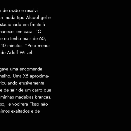
e de raz
ã
o e resolvi
da moda tipo
Á
lcool gel e
estacionado em frente
à
rmanecer em casa.
“
O
 eu tenho mais de 60,
 10 minutos.
“
Pelo menos
e de Adolf Witzel.
 pegava uma encomenda
rmelho. Uma X5 aproxima-
sticulando efusivamente
de de sair de um carro que
minhas madeixas brancas.
so, e vocifera “Isso não
nimos exaltados e de