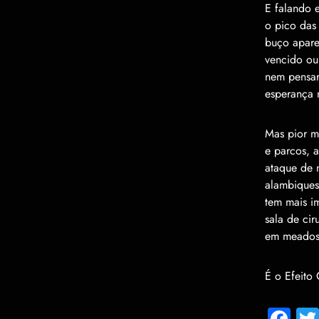
E falando 
o pico das 
bu
ç
o apare
vencido ou
nem pensar
esperan
ç
a 
Mas pior m
e parcos, a
ataque de 
alambique
tem mais i
sala de cir
em meados
É
o Efeito
Fa