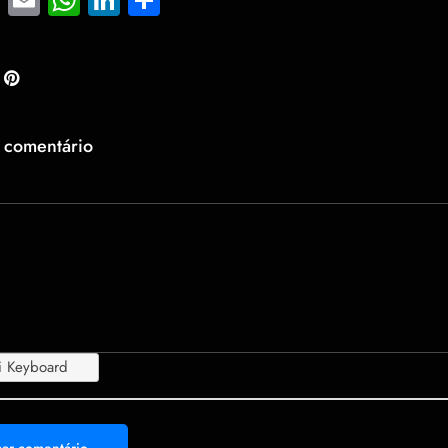
 comentário
i Keyboard
People
Handsigns
Clothing
Animals
Food
Activities
Trave