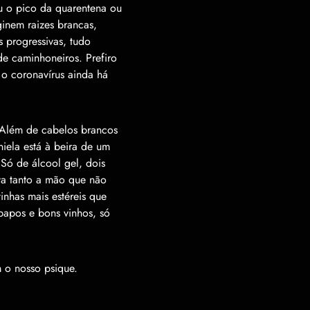
u o pico da quarentena ou
ginem raizes brancas,
s progressivas, tudo
de caminhoneiros. Prefiro
 o coronav
í
rus ainda h
á
Al
é
m de cabelos brancos
niela est
á à
beira de um
 S
ó
de
á
lcool gel, dois
va tanto a m
ã
o que n
ã
o
inhas mais est
é
reis que
 papos e bons vinhos, s
ó
 o nosso psique.