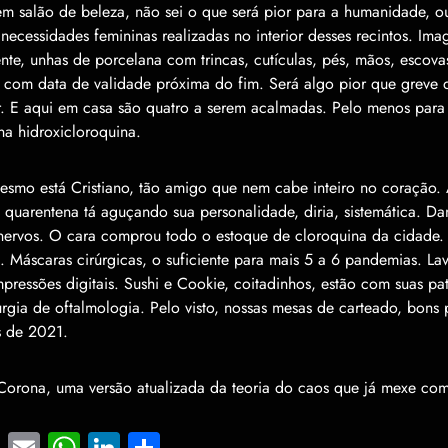
em sal
ã
o de beleza, n
ã
o sei o que ser
á
pior para a humanidade, o
necessidades femininas realizadas no interior desses recintos. Ima
nte, unhas de porcelana com trincas, cut
í
culas, p
é
s, m
ã
os, escova
 com data de validade pr
ó
xima do fim. Ser
á
algo pior que greve 
. E aqui em casa s
ã
o quatro a serem acalmadas. Pelo menos para
na hidroxicloroquina.
esmo est
á
Cristiano, t
ã
o amigo que nem cabe inteiro no cora
çã
o. 
 quarentena t
á
agu
ç
ando sua personalidade, diria, sistem
á
tica. Da
nervos. O cara comprou todo o estoque de cloroquina da cidade.
s. M
á
scaras cir
ú
rgicas, o suficiente para mais 5 a 6 pandemias. La
mpress
õ
es digitais. Sushi e Cookie, coitadinhos, est
ã
o com suas pat
urgia de oftalmologia. Pelo visto, nossas mesas de carteado, bons
 de 2021.
 Corona, uma vers
ã
o atualizada da teoria do caos que j
á
mexe com
cebook
Twitter
Email
WhatsApp
LinkedIn
Share