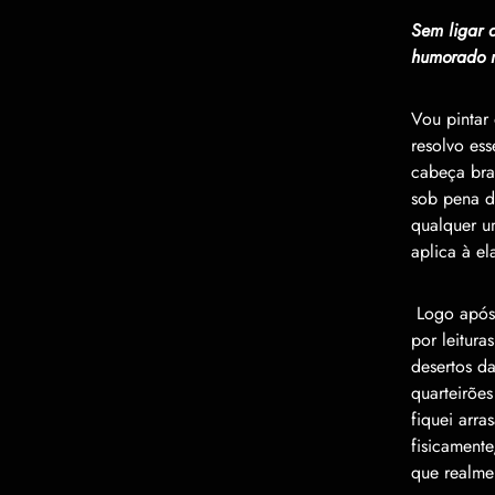
Sem ligar a
humorado m
Vou pintar 
resolvo es
cabe
ç
a br
sob pena d
qualquer u
aplica
à
el
Logo ap
ó
por leitura
desertos d
quarteir
õ
es
fiquei arra
fisicamente
que realme