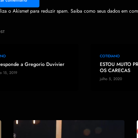
s
tiliza o Akismet para reduzir spam.
Saiba como seus dados em come
OST
ANO
COTIDIANO
responde a Gregorio Duvivier
ESTOU MUITO 
OS CARECAS
o 15, 2019
julho 5, 2020