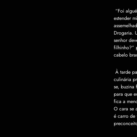
“
Foi algu
é
estender m
assemelhad
Drogaria. 
senhor dev
filhinho?
”
cabelo bra
À tarde p
culinária 
se, buzina 
para que e
fica a men
O cara se 
é carro de
preconceit