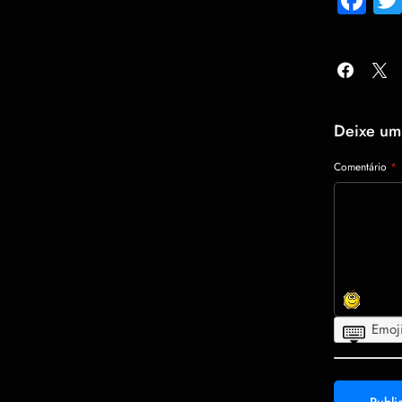
Deixe um
Comentário
*
Emoj
Smileys
Clocks