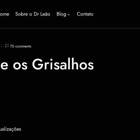
ome
Sobre o Dr Leão
Blog
Contato
75 comments
e os Grisalhos
ualizações