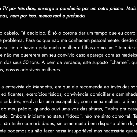
 TV por tr
ê
s dias, enxergo a pandemia por um outro prisma. Mai
as, nem por isso, menos real e profundo.
o cabelo. T
á
decidido.
É
s
ó
o corona dar um tempo que eu corro 
se problema. Para os que n
ã
o me conhecem pessoalmente, desde 
anca, tida e havida pela minha mulher e filhas como um
“
item de 
e n
ã
o me quererem em seu conv
í
vio caso apare
ç
a com as madeix
m dos seus 50 tons. A bem da verdade, este suposto
“
charme
”
, qu
as, nossas ador
á
veis mulheres.
s a entrevista do Mandetta, em que ele recomenda ao inv
é
s das s
ó
s edificantes, exerc
í
cios f
í
sicos, conviv
ê
ncia domiciliar e caminhada
as cidades, resolvi dar uma escapulida, com minha mulher, at
é
ao 
 do meu pr
é
dio, quando ouvi uma voz das alturas,
“
Volta pra casa
sado. Embora iniciante no status
“
idoso
”
, n
ã
o me sinto como tal. T
, n
ã
o tenho comorbidades, sinto-me muito bem disposto al
é
m de,
nte podemos ou n
ã
o fazer nessa insuport
á
vel mas necess
á
ria quar