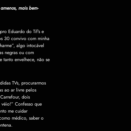
s amenos, mais bem-
pro Eduardo do Tif
’
s e
os 30 convivo com minha
charme
”
, algo intoc
á
vel
as negras ou com
e tanto envelhece, n
ã
o se
rdidas TVs, procurarmos
s ao ar livre pelos
Carrefour, dois
 v
é
io!
”
Confesso que
ento me cuidar
 como m
é
dico, saber o
entena.