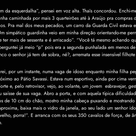
m da esquerdalha
”
, pensei em voz alta. Tha
ï
s concordou. Enchi-m
inha caminhada por mais 3 quarteir
õ
es at
é à
Ara
ú
jo pra compras 
os. Pra mal dos meus pecados, um carro da Guarda Civil estava 
Um simp
á
tico guardinha veio em minha dire
çã
o orientando-me pe
e ter mais de sessenta e
é
arriscado
”
.
“
Voc
ê
t
á
mesmo achando que
perguntei j
á
meio
“
p
”
pois era a segunda punhalada em menos de
nco o senhor j
á
tem de sobra, n
é
?, arremata esse insens
í
vel filhot
arei, por um instante, numa vaga de idoso enquanto minha filha
próximo ao Pátio Savassi. Estava num esportivo, ainda por cima ve
forte e, pelo retrovisor, vejo, ao volante, um jovem esbravejar, ge
u saísse de sua vaga. Abro a porta, e com aquela típica dificulda
os de 10 cm do chão, mostro minha cabeça puxando e mostrando 
aproxima, baixa mais o vidro da janela, ao seu lado um senhor ido
 velho, porra!”. E arranca com os seus 350 cavalos de força, de â
o.