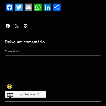
Facebook
Twitter
Email
WhatsApp
LinkedIn
Share
Deixe um comentário
Comentário
*
Emoji Keyboard
Smileys
People
Handsigns
Clothing
Animals
Food
Activities