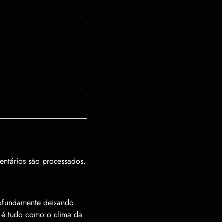
l
Objects
Symbols
ntários são processados
.
rofundamente deixando
s é tudo como o clima da