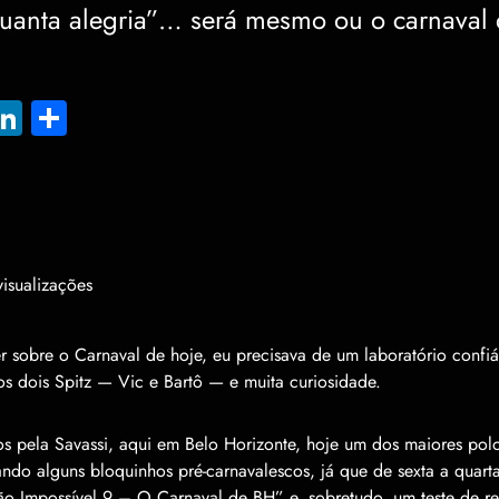
 quanta alegria”… será mesmo ou o carnaval
l
hatsApp
LinkedIn
Share
isualizações
r sobre o Carnaval de hoje, eu precisava de um laboratório confiá
os dois Spitz — Vic e Bartô — e muita curiosidade.
 pela Savassi, aqui em Belo Horizonte, hoje um dos maiores polo
do alguns bloquinhos pré-carnavalescos, já que de sexta a quarta 
ão Impossível 9 – O Carnaval de BH” e, sobretudo, um teste de re