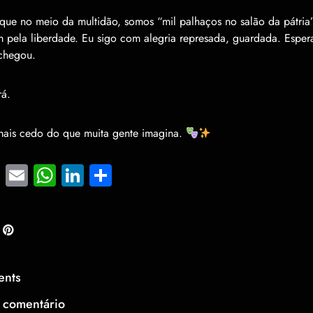
que no meio da multidão, somos “mil palhaços no salão da pátria”
 pela liberdade. Eu sigo com alegria represada, guardada. Espe
chegou.
á.
 mais cedo do que muita gente imagina.
cebook
Twitter
Email
WhatsApp
LinkedIn
Share
ents
 comentário