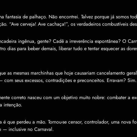
ma fantasia de palhaço. Não encontrei. Talvez porque já somos to
ção. “Ave cerveja! Ave cachaça!”, os verdadeiros combustíveis des
ncadeira ingênua, gente? Cadê a irreverência espontânea? O Carn
ro dias para beber demais, liberar tudo e tentar esquecer as dores
que as mesmas marchinhas que hoje causariam cancelamento geral 
l — com seus excessos, contradições e preconceitos. Erravam? Sim.
mente correto nasceu com um objetivo muito nobre: combater a ex
a intenção.
 é que perdeu a mão. Tornou-se censor, controlador, uma nova fo
 — inclusive no Carnaval.