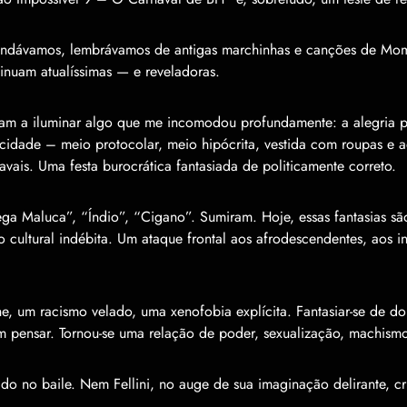
ndávamos, lembrávamos de antigas marchinhas e canções de Mo
tinuam atualíssimas — e reveladoras.
ram a iluminar algo que me incomodou profundamente: a alegria 
icidade – meio protocolar, meio hipócrita, vestida com roupas e a
avais. Uma festa burocrática fantasiada de politicamente correto.
ga Maluca”, “Índio”, “Cigano”. Sumiram. Hoje, essas fantasias sã
 cultural indébita. Um ataque frontal aos afrodescendentes, aos i
, um racismo velado, uma xenofobia explícita. Fantasiar-se de do
 pensar. Tornou-se uma relação de poder, sexualização, machismo 
do no baile. Nem Fellini, no auge de sua imaginação delirante, cr