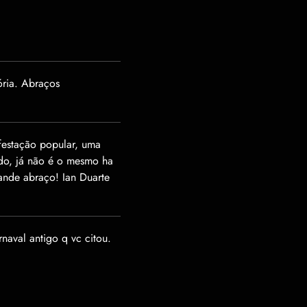
ória. Abraços
festação popular, uma
cado, já não é o mesmo ha
rande abraço! Ian Duarte
aval antigo q vc citou.