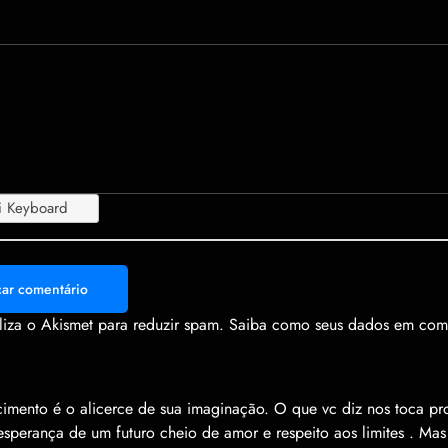
i Keyboard
People
Handsigns
Clothing
Animals
Food
Activities
Trave
s
tiliza o Akismet para reduzir spam.
Saiba como seus dados em come
imento é o alicerce de sua imaginação. O que vc diz nos toca p
esperança de um futuro cheio de amor e respeito aos limites . Ma