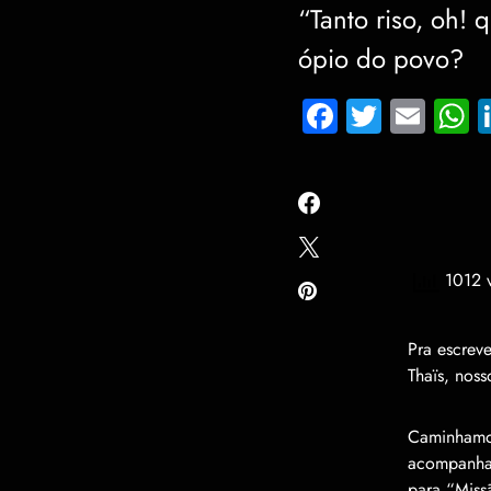
“Tanto riso, oh!
ópio do povo?
Facebook
Twitter
Emai
W
1012 v
Pra escreve
Thaïs, noss
Caminhamos
acompanhan
para “Miss