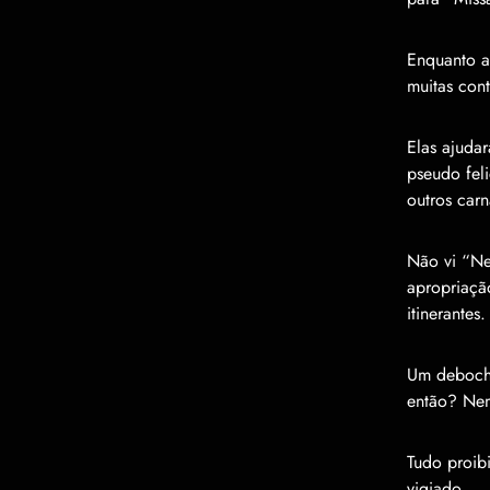
Enquanto a
muitas con
Elas ajuda
pseudo fel
outros carn
Não vi “Ne
apropriação
itinerantes.
Um deboche
então? Nem
Tudo proibi
vigiado.