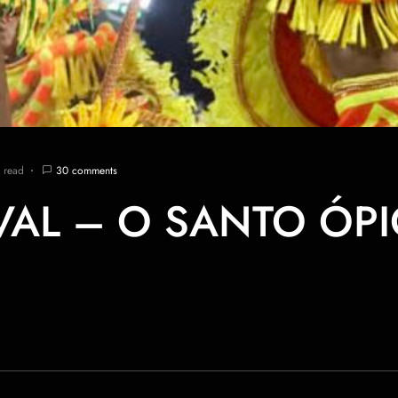
 read
30 comments
AL – O SANTO ÓP