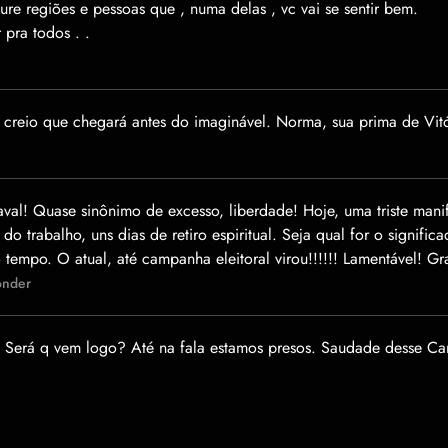
cure regiões e pessoas que , numa delas , vc vai se sentir bem.
r pra todos . .
creio que chegará antes do imaginável. Norma, sua prima de Vit
val! Quase sinônimo de excesso, liberdade! Hoje, uma triste mani
 do trabalho, uns dias de retiro espiritual. Seja qual for o signifi
 tempo. O atual, até campanha eleitoral virou!!!!!! Lamentável! G
onder
 Será q vem logo? Até na fala estamos presos. Saudade desse Carn