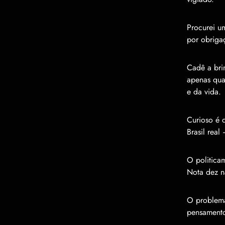
Procurei u
por obriga
Cadê a bri
apenas quat
e da vida.
Curioso é 
Brasil rea
O politica
Nota dez n
O problema
pensamento