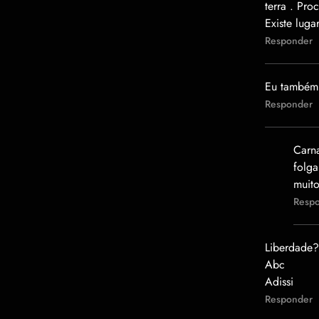
terra . Pro
Existe luga
Responder
Eu também 
Responder
Carna
folga
muito
Resp
Liberdade?
Abc
Adissi
Responder