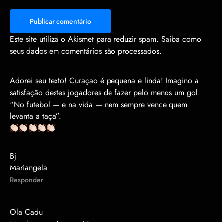
Smileys
People
Handsigns
Clothing
Animals
Food
Activities
Travel
Objects
Symbols
Clocks
Smileys
Este site utiliza o Akismet para reduzir spam.
Saiba como
seus dados em comentários são processados
.
Adorei seu texto! Curaçao é pequena e linda! Imagino a
satisfação destes jogadores de fazer pelo menos um gol.
“No futebol — e na vida — nem sempre vence quem
levanta a taça”.
Bj
Mariangela
Responder
Ola Cadu